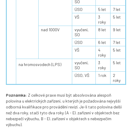
SO
ÚSO
5 let
7 let
VŠ
3
5 let
roky
nad 1000V
vyučení,
8 let
9 let
SO
ÚSO
6 let
7 let
VŠ
4
5 let
roky
vyučení,
3
5 let
na hromosvodech (LPS)
SO
roky
ÚSO, VŠ
1 rok
2
roky
Poznámka
: Z celkové praxe musí být absolvována alespoň
polovina u elektrických zařízení, u kterých je požadována nejvyšší
odborná kvalifikace pro provádění revizí. Je-li tato polovina delší
než dva roky, stačí tyto dva roky. (A - El. zařízení v objektech bez
nebezpečí výbuchu, B - El. zařízení v objektech s nebezpečím
výbuchu).