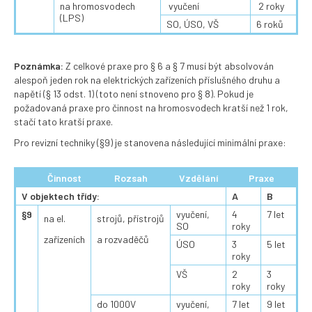
na hromosvodech
vyučení
2 roky
(LPS)
SO, ÚSO, VŠ
6 roků
Poznámka:
Z celkové praxe pro § 6 a § 7 musí být absolvován
alespoň jeden rok na elektrických zařízeních příslušného druhu a
napětí (§ 13 odst. 1) (toto není stnoveno pro § 8). Pokud je
požadovaná praxe pro činnost na hromosvodech kratší než 1 rok,
stačí tato kratší praxe.
Pro revizní techniky (§9) je stanovena následující minimální praxe:
Činnost
Rozsah
Vzdělání
Praxe
V objektech třídy:
A
B
§9
vyučení,
4
7 let
na el.
strojů, přístrojů
SO
roky
zařízeních
a rozvaděčů
ÚSO
3
5 let
roky
VŠ
2
3
roky
roky
do 1000V
vyučení,
7 let
9 let