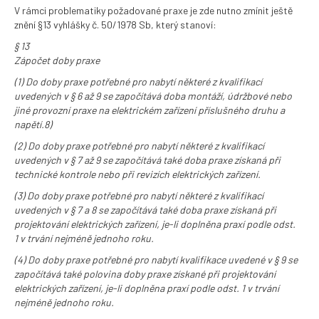
V rámci problematiky požadované praxe je zde nutno zmínit ještě
znění §13 vyhlášky č. 50/1978 Sb, který stanoví:
§ 13
Zápočet doby praxe
(1) Do doby praxe potřebné pro nabytí některé z kvalifikací
uvedených v
§ 6
až
9
se započítává doba montáží, údržbové nebo
jiné provozní praxe na elektrickém zařízení příslušného druhu a
napětí.
8)
(2) Do doby praxe potřebné pro nabytí některé z kvalifikací
uvedených v
§ 7
až
9
se započítává také doba praxe získaná při
technické kontrole nebo při revizích elektrických zařízení.
(3) Do doby praxe potřebné pro nabytí některé z kvalifikací
uvedených v
§ 7
a
8
se započítává také doba praxe získaná při
projektování elektrických zařízení, je-li doplněna praxí podle
odst.
1
v trvání nejméně jednoho roku.
(4) Do doby praxe potřebné pro nabytí kvalifikace uvedené v
§ 9
se
započítává také polovina doby praxe získané při projektování
elektrických zařízení, je-li doplněna praxí podle
odst. 1
v trvání
nejméně jednoho roku.