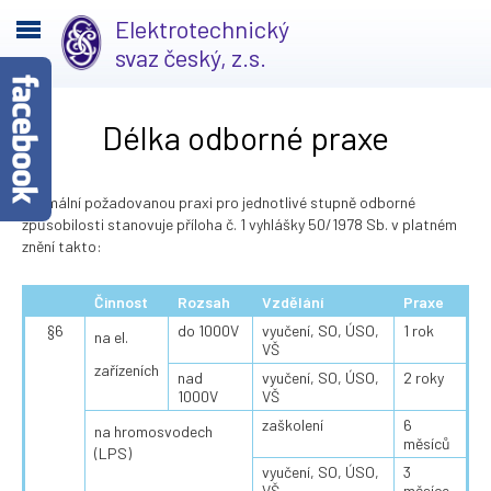
Elektrotechnický
svaz český, z.s.
Délka odborné praxe
Minimální požadovanou praxi pro jednotlivé stupně odborné
způsobilosti stanovuje příloha č. 1 vyhlášky 50/1978 Sb. v platném
znění takto:
Činnost
Rozsah
Vzdělání
Praxe
§6
do 1000V
vyučení, SO, ÚSO,
1 rok
na el.
VŠ
zařízeních
nad
vyučení, SO, ÚSO,
2 roky
1000V
VŠ
zaškolení
6
na hromosvodech
měsíců
(LPS)
vyučení, SO, ÚSO,
3
VŠ
měsíce