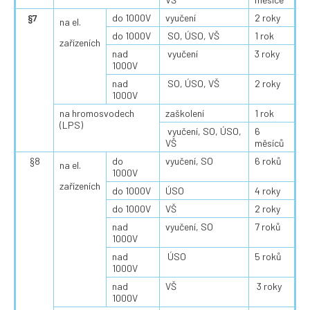
§7
do 1000V
vyučení
2 roky
na el.
do 1000V
SO, ÚSO, VŠ
1 rok
zařízeních
nad
vyučení
3 roky
1000V
nad
SO, ÚSO, VŠ
2 roky
1000V
na hromosvodech
zaškolení
1 rok
(LPS)
vyučení, SO, ÚSO,
6
VŠ
měsíců
§8
do
vyučení, SO
6 roků
na el.
1000V
zařízeních
do 1000V
ÚSO
4 roky
do 1000V
VŠ
2 roky
nad
vyučení, SO
7 roků
1000V
nad
ÚSO
5 roků
1000V
nad
VŠ
3 roky
1000V